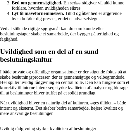
Bed om gennemsigtighed.
En seriøs rådgiver vil altid kunne
forklare, hvordan uvildigheden sikres.
Lyt til mavefornemmelsen.
Tillid og åbenhed er afgørende –
hvis du føler dig presset, er det et advarselstegn.
Ved at stille de rigtige spørgsmål kan du som kunde eller
beslutningstager skabe et samarbejde, der bygger på ærlighed og
faglighed.
Uvildighed som en del af en sund
beslutningskultur
I både private og offentlige organisationer er der stigende fokus på at
skabe beslutningsprocesser, der er gennemsigtige og velbegrundede.
Her spiller uvildig rådgivning en central rolle. Den kan fungere som et
korrektiv til interne interesser, styrke kvaliteten af analyser og bidrage
til, at beslutninger bliver truffet på et solidt grundlag.
Når uvildighed bliver en naturlig del af kulturen, øges tilliden – både
internt og eksternt. Det skaber bedre samarbejde, højere kvalitet og
mere ansvarlige beslutninger.
Uvildig rådgivning styrker kvaliteten af beslutninger