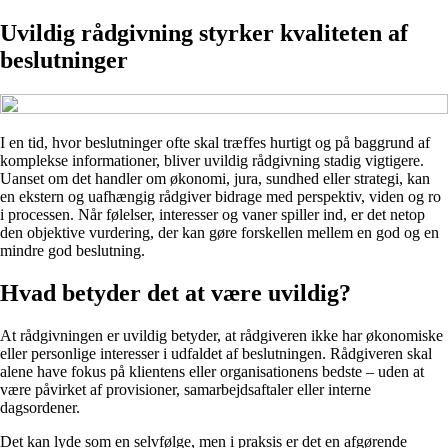
Uvildig rådgivning styrker kvaliteten af
beslutninger
I en tid, hvor beslutninger ofte skal træffes hurtigt og på baggrund af
komplekse informationer, bliver uvildig rådgivning stadig vigtigere.
Uanset om det handler om økonomi, jura, sundhed eller strategi, kan
en ekstern og uafhængig rådgiver bidrage med perspektiv, viden og ro
i processen. Når følelser, interesser og vaner spiller ind, er det netop
den objektive vurdering, der kan gøre forskellen mellem en god og en
mindre god beslutning.
Hvad betyder det at være uvildig?
At rådgivningen er uvildig betyder, at rådgiveren ikke har økonomiske
eller personlige interesser i udfaldet af beslutningen. Rådgiveren skal
alene have fokus på klientens eller organisationens bedste – uden at
være påvirket af provisioner, samarbejdsaftaler eller interne
dagsordener.
Det kan lyde som en selvfølge, men i praksis er det en afgørende