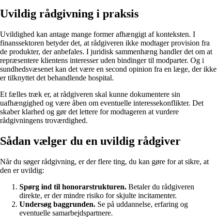
Uvildig rådgivning i praksis
Uvildighed kan antage mange former afhængigt af konteksten. I
finanssektoren betyder det, at rådgiveren ikke modtager provision fra
de produkter, der anbefales. I juridisk sammenhæng handler det om at
repræsentere klientens interesser uden bindinger til modparter. Og i
sundhedsvæsenet kan det være en second opinion fra en læge, der ikke
er tilknyttet det behandlende hospital.
Et fælles træk er, at rådgiveren skal kunne dokumentere sin
uafhængighed og være åben om eventuelle interessekonflikter. Det
skaber klarhed og gør det lettere for modtageren at vurdere
rådgivningens troværdighed.
Sådan vælger du en uvildig rådgiver
Når du søger rådgivning, er der flere ting, du kan gøre for at sikre, at
den er uvildig:
Spørg ind til honorarstrukturen.
Betaler du rådgiveren
direkte, er der mindre risiko for skjulte incitamenter.
Undersøg baggrunden.
Se på uddannelse, erfaring og
eventuelle samarbejdspartnere.