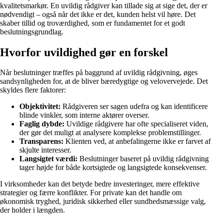
kvalitetsmarkør. En uvildig rådgiver kan tillade sig at sige det, der er
nødvendigt – også når det ikke er det, kunden helst vil høre. Det
skaber tillid og troværdighed, som er fundamentet for et godt
beslutningsgrundlag.
Hvorfor uvildighed gør en forskel
Når beslutninger træffes på baggrund af uvildig rådgivning, øges
sandsynligheden for, at de bliver bæredygtige og velovervejede. Det
skyldes flere faktorer:
Objektivitet:
Rådgiveren ser sagen udefra og kan identificere
blinde vinkler, som interne aktører overser.
Faglig dybde:
Uvildige rådgivere har ofte specialiseret viden,
der gør det muligt at analysere komplekse problemstillinger.
Transparens:
Klienten ved, at anbefalingerne ikke er farvet af
skjulte interesser.
Langsigtet værdi:
Beslutninger baseret på uvildig rådgivning
tager højde for både kortsigtede og langsigtede konsekvenser.
I virksomheder kan det betyde bedre investeringer, mere effektive
strategier og færre konflikter. For private kan det handle om
økonomisk tryghed, juridisk sikkerhed eller sundhedsmæssige valg,
der holder i længden.