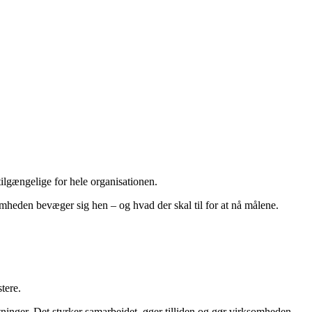
tilgængelige for hele organisationen.
mheden bevæger sig hen – og hvad der skal til for at nå målene.
tere.
tninger. Det styrker samarbejdet, øger tilliden og gør virksomheden