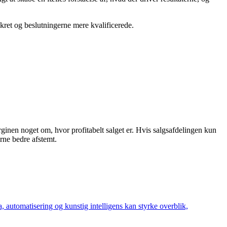
kret og beslutningerne mere kvalificerede.
inen noget om, hvor profitabelt salget er. Hvis salgsafdelingen kun
rne bedre afstemt.
 automatisering og kunstig intelligens kan styrke overblik,