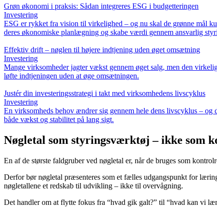
Grøn økonomi i praksis: Sådan integreres ESG i budgetteringen
Investering
ESG er rykket fra vision til virkelighed – og nu skal de grønne mål ku
deres økonomiske planlægning og skabe værdi gennem ansvarlig styr
Effektiv drift – nøglen til højere indtjening uden øget omsætning
Investering
Mange virksomheder jagter vækst gennem øget salg, men den virkelige g
løfte indtjeningen uden at øge omsætningen.
Justér din investeringsstrategi i takt med virksomhedens livscyklus
Investering
En virksomheds behov ændrer sig gennem hele dens livscyklus – og det
både vækst og stabilitet på lang sigt.
Nøgletal som styringsværktøj – ikke som k
En af de største faldgruber ved nøgletal er, når de bruges som kontrolre
Derfor bør nøgletal præsenteres som et fælles udgangspunkt for lærin
nøgletallene et redskab til udvikling – ikke til overvågning.
Det handler om at flytte fokus fra “hvad gik galt?” til “hvad kan vi 