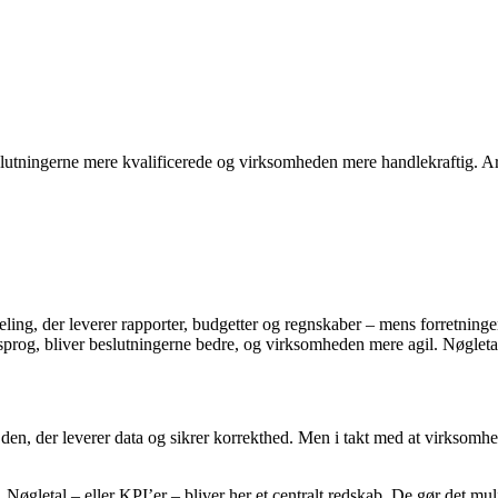
utningerne mere kvalificerede og virksomheden mere handlekraftig. Art
ng, der leverer rapporter, budgetter og regnskaber – mens forretningen 
prog, bliver beslutningerne bedre, og virksomheden mere agil. Nøgleta
 den, der leverer data og sikrer korrekthed. Men i takt med at virksom
 Nøgletal – eller KPI’er – bliver her et centralt redskab. De gør det muli