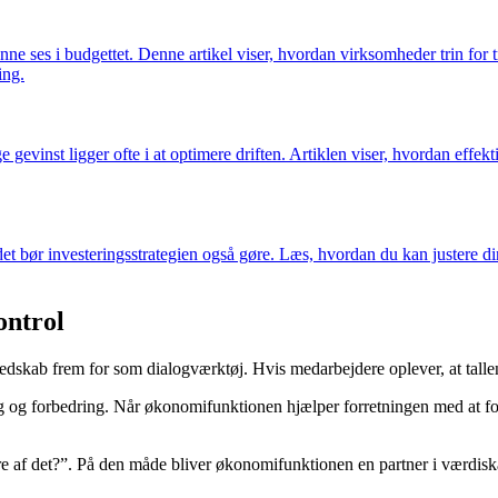
nne ses i budgettet. Denne artikel viser, hvordan virksomheder trin for
ing.
evinst ligger ofte i at optimere driften. Artiklen viser, hvordan effekt
 bør investeringsstrategien også gøre. Læs, hvordan du kan justere din
ontrol
dskab frem for som dialogværktøj. Hvis medarbejdere oplever, at tallene k
g og forbedring. Når økonomifunktionen hjælper forretningen med at for
lære af det?”. På den måde bliver økonomifunktionen en partner i værdisk