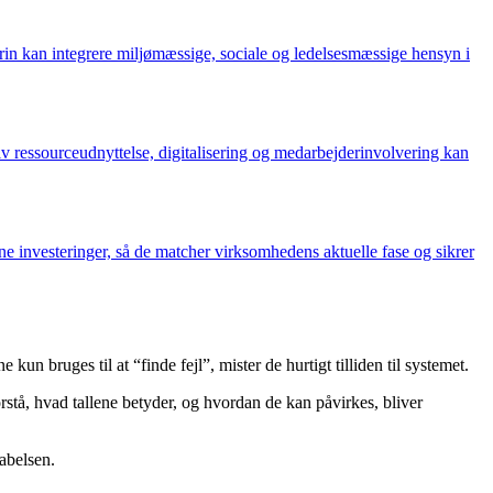
 trin kan integrere miljømæssige, sociale og ledelsesmæssige hensyn i
iv ressourceudnyttelse, digitalisering og medarbejderinvolvering kan
e investeringer, så de matcher virksomhedens aktuelle fase og sikrer
un bruges til at “finde fejl”, mister de hurtigt tilliden til systemet.
stå, hvad tallene betyder, og hvordan de kan påvirkes, bliver
abelsen.