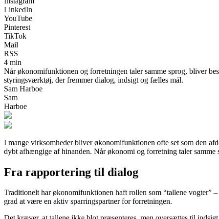
Instagram
LinkedIn
YouTube
Pinterest
TikTok
Mail
RSS
4 min
Når økonomifunktionen og forretningen taler samme sprog, bliver besl
styringsværktøj, der fremmer dialog, indsigt og fælles mål.
Sam Harboe
Sam
Harboe
I mange virksomheder bliver økonomifunktionen ofte set som den afdeli
dybt afhængige af hinanden. Når økonomi og forretning taler samme s
Fra rapportering til dialog
Traditionelt har økonomifunktionen haft rollen som “tallene vogter” –
grad at være en aktiv sparringspartner for forretningen.
Det kræver, at tallene ikke blot præsenteres, men oversættes til indsigt.