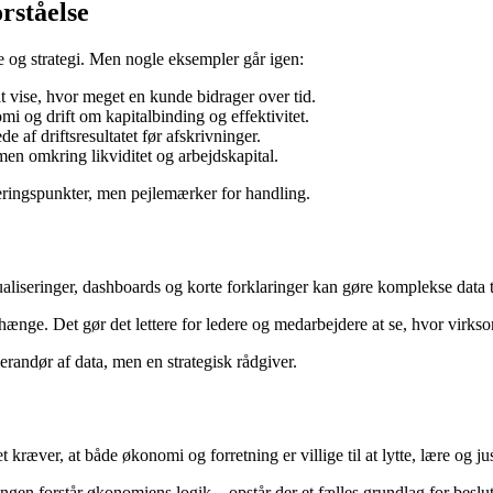
rståelse
 og strategi. Men nogle eksempler går igen:
 vise, hvor meget en kunde bidrager over tid.
 og drift om kapitalbinding og effektivitet.
ede af driftsresultatet før afskrivninger.
n omkring likviditet og arbejdskapital.
rteringspunkter, men pejlemærker for handling.
sualiseringer, dashboards og korte forklaringer kan gøre komplekse data 
nge. Det gør det lettere for ledere og medarbejdere at se, hvor virkso
randør af data, men en strategisk rådgiver.
kræver, at både økonomi og forretning er villige til at lytte, lære og jus
ngen forstår økonomiens logik – opstår der et fælles grundlag for beslu