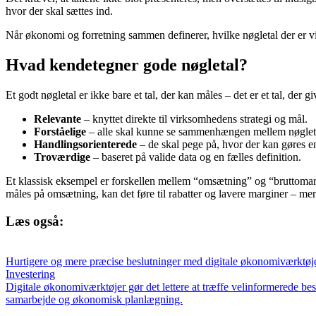
hvor der skal sættes ind.
Når økonomi og forretning sammen definerer, hvilke nøgletal der er vi
Hvad kendetegner gode nøgletal?
Et godt nøgletal er ikke bare et tal, der kan måles – det er et tal, der 
Relevante
– knyttet direkte til virksomhedens strategi og mål.
Forståelige
– alle skal kunne se sammenhængen mellem nøgletal
Handlingsorienterede
– de skal pege på, hvor der kan gøres en
Troværdige
– baseret på valide data og en fælles definition.
Et klassisk eksempel er forskellen mellem “omsætning” og “bruttomarg
måles på omsætning, kan det føre til rabatter og lavere marginer – m
Læs også:
Hurtigere og mere præcise beslutninger med digitale økonomiværktøj
Investering
Digitale økonomiværktøjer gør det lettere at træffe velinformerede be
samarbejde og økonomisk planlægning.