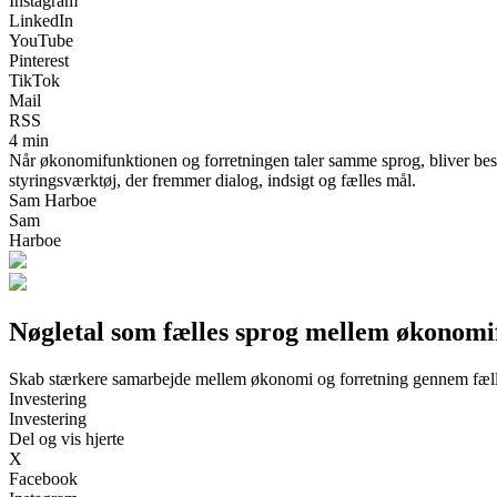
Instagram
LinkedIn
YouTube
Pinterest
TikTok
Mail
RSS
4 min
Når økonomifunktionen og forretningen taler samme sprog, bliver besl
styringsværktøj, der fremmer dialog, indsigt og fælles mål.
Sam Harboe
Sam
Harboe
Nøgletal som fælles sprog mellem økonomi
Skab stærkere samarbejde mellem økonomi og forretning gennem fælles
Investering
Investering
Del og vis hjerte
X
Facebook