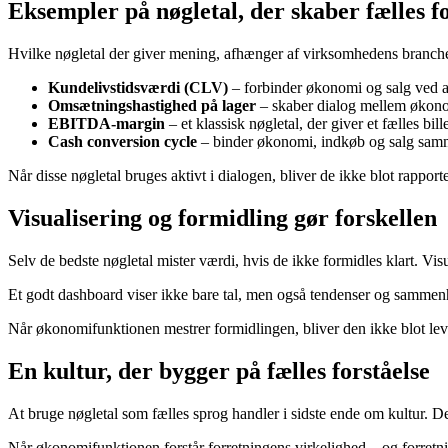
Eksempler på nøgletal, der skaber fælles fo
Hvilke nøgletal der giver mening, afhænger af virksomhedens branche
Kundelivstidsværdi (CLV)
– forbinder økonomi og salg ved at
Omsætningshastighed på lager
– skaber dialog mellem økonomi
EBITDA-margin
– et klassisk nøgletal, der giver et fælles bill
Cash conversion cycle
– binder økonomi, indkøb og salg samme
Når disse nøgletal bruges aktivt i dialogen, bliver de ikke blot rappo
Visualisering og formidling gør forskellen
Selv de bedste nøgletal mister værdi, hvis de ikke formidles klart. Vi
Et godt dashboard viser ikke bare tal, men også tendenser og sammenhæ
Når økonomifunktionen mestrer formidlingen, bliver den ikke blot leve
En kultur, der bygger på fælles forståelse
At bruge nøgletal som fælles sprog handler i sidste ende om kultur. Det 
Når økonomifunktionen forstår forretningens virkelighed – og forretni