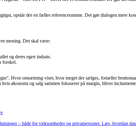
gtigst, opstår der en fælles referenceramme. Det gør dialogen mere kon
giver mening. Det skal være:
let og deres egen indsats.
 forskel.
in”. Hvor omsætning viser, hvor meget der sælges, fortæller bruttomarg
en hvis økonomi og salg sammen fokuserer på margin, bliver incitamente
er
slutninger – både for virksomheder og privatpersoner. Læs, hvordan data,