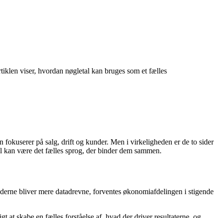
iklen viser, hvordan nøgletal kan bruges som et fælles
fokuserer på salg, drift og kunder. Men i virkeligheden er de to sider
l kan være det fælles sprog, der binder dem sammen.
hederne bliver mere datadrevne, forventes økonomiafdelingen i stigende
gt at skabe en fælles forståelse af, hvad der driver resultaterne, og