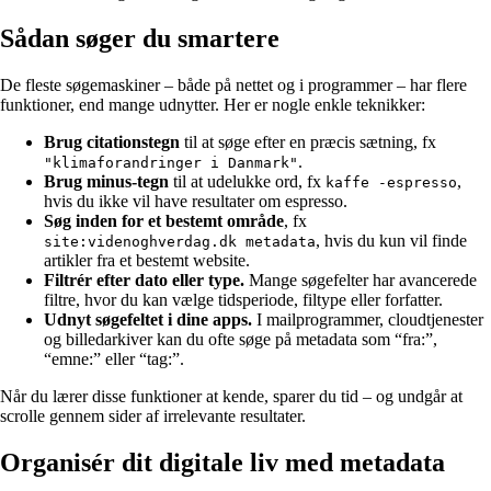
Sådan søger du smartere
De fleste søgemaskiner – både på nettet og i programmer – har flere
funktioner, end mange udnytter. Her er nogle enkle teknikker:
Brug citationstegn
til at søge efter en præcis sætning, fx
.
"klimaforandringer i Danmark"
Brug minus-tegn
til at udelukke ord, fx
,
kaffe -espresso
hvis du ikke vil have resultater om espresso.
Søg inden for et bestemt område
, fx
, hvis du kun vil finde
site:videnoghverdag.dk metadata
artikler fra et bestemt website.
Filtrér efter dato eller type.
Mange søgefelter har avancerede
filtre, hvor du kan vælge tidsperiode, filtype eller forfatter.
Udnyt søgefeltet i dine apps.
I mailprogrammer, cloudtjenester
og billedarkiver kan du ofte søge på metadata som “fra:”,
“emne:” eller “tag:”.
Når du lærer disse funktioner at kende, sparer du tid – og undgår at
scrolle gennem sider af irrelevante resultater.
Organisér dit digitale liv med metadata