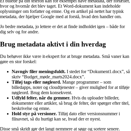
Et billede på din telefon kan for eksempel have metadata, der fortæller,
hvor og hvornår det blev taget. Et Word-dokument kan indeholde
oplysninger om forfatter og emne. Og en artikel på nettet har typisk
metadata, der hjælper Google med at forstå, hvad den handler om.
Jo bedre metadata, jo lettere er det at finde indholdet igen – både for
dig selv og for andre.
Brug metadata aktivt i din hverdag
Du behøver ikke være it-ekspert for at bruge metadata. Små vaner kan
gøre en stor forskel:
Navngiv filer meningsfuldt.
I stedet for “Dokument1.docx”, så
skriv “Budget_møde_marts2024.docx”.
Tilføj tags eller nøgleord.
Mange programmer – som
billedapps, noter og cloudtjenester – giver mulighed for at tilføje
nøgleord. Brug dem konsekvent.
Udfyld felter, når du gemmer.
Hvis du uploader billeder,
dokumenter eller artikler, så brug de felter, der spørger efter titel,
beskrivelse og emne.
Hold styr på versioner.
Tilføj dato eller versionsnummer i
filnavnet, så du hurtigt kan se, hvad der er nyest.
Disse små skridt gør det langt nemmere at søge og sortere senere.