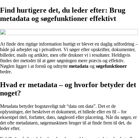
Find hurtigere det, du leder efter: Brug
metadata og søgefunktioner effektivt
At finde den rigtige information hurtigt er blevet en daglig udfordring –
både på arbejdet og i privatlivet. Vi søger efter opskrifter, dokumenter,
billeder, mails og artikler, men ofte drukner vi i resultater. Heldigvis
findes der metoder til at gøre søgningen mere præcis og effektiv.
Nøglen ligger i at forstå og udnytte
metadata
og
søgefunktioner
bedre.
Hvad er metadata – og hvorfor betyder det
noget?
Metadata betyder bogstaveligt talt “data om data”. Det er de
oplysninger, der beskriver et dokument, et billede eller en fil – for
eksempel titel, forfatter, dato, nøgleord eller placering. Når du søger, er
det ofte metadataen, søgemaskinen bruger til at finde frem til det, du
leder efter.