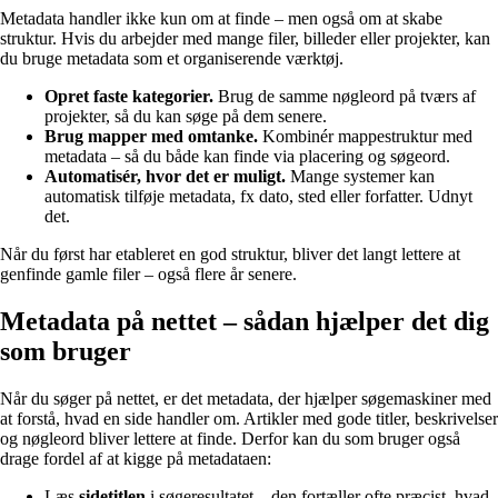
Metadata handler ikke kun om at finde – men også om at skabe
struktur. Hvis du arbejder med mange filer, billeder eller projekter, kan
du bruge metadata som et organiserende værktøj.
Opret faste kategorier.
Brug de samme nøgleord på tværs af
projekter, så du kan søge på dem senere.
Brug mapper med omtanke.
Kombinér mappestruktur med
metadata – så du både kan finde via placering og søgeord.
Automatisér, hvor det er muligt.
Mange systemer kan
automatisk tilføje metadata, fx dato, sted eller forfatter. Udnyt
det.
Når du først har etableret en god struktur, bliver det langt lettere at
genfinde gamle filer – også flere år senere.
Metadata på nettet – sådan hjælper det dig
som bruger
Når du søger på nettet, er det metadata, der hjælper søgemaskiner med
at forstå, hvad en side handler om. Artikler med gode titler, beskrivelser
og nøgleord bliver lettere at finde. Derfor kan du som bruger også
drage fordel af at kigge på metadataen:
Læs
sidetitlen
i søgeresultatet – den fortæller ofte præcist, hvad