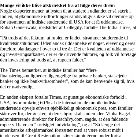
Mange vil ikke blive afskrækket fra at følge deres drøm
Nogle eksperter mener, at lysten til at studere i udlandet er så stærk i
Indien, at økonomiske udfordringer sandsynligvis ikke vil dæmme op
for strømmen af indiske studerende til USA for at få uddannelse.
Rohan Ganeriwala, medstifter af Collegify, fortalte The India Times, at
“På trods af det faktum, at rupien er faldet, strømmer studerende til
kvalitetsinstitutioner. Udenlandsk uddannelse er noget, elever og deres
forældre planlægger i over to til tre år. Det er kvaliteten af uddannelse
og investeringsafkastet, der er de drivende faktorer, og folk vil foretage
den investering på trods af, at rupeen falder.”
The Times bemærker, at indiske familier har “flere
finansieringsmuligheder tilgængelige fra private banker, statsejede
banker og ikke-bankvirksomheder”, som de kan henvende sig til, hvis
det er nødvendigt.
En anden ekspert fortalte Times, at gunstige økonomiske forhold i
USA, hvor omkring 60 % af de internationale mobile indiske
studerende opveje ethvert øjeblikkeligt økonomisk pres, som familier
står over for, der ønsker, at deres børn skal studere der. Vibha Kagzi,
administrerende direktør for ReachIvy.com, sagde, at den faldende
rupee vil have en “kortsigtet indvirkning”, og at “Så længe det
amerikanske arbejdsmarked fortsætter med at være robust midt i
tendensen til Great Resignation, stiger lønningerne under fortsat