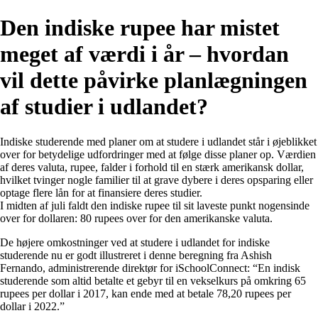
Den indiske rupee har mistet
meget af værdi i år – hvordan
vil dette påvirke planlægningen
af studier i udlandet?
Indiske studerende med planer om at studere i udlandet står i øjeblikket
over for betydelige udfordringer med at følge disse planer op. Værdien
af deres valuta, rupee, falder i forhold til en stærk amerikansk dollar,
hvilket tvinger nogle familier til at grave dybere i deres opsparing eller
optage flere lån for at finansiere deres studier.
I midten af juli faldt den indiske rupee til sit laveste punkt nogensinde
over for dollaren: 80 rupees over for den amerikanske valuta.
De højere omkostninger ved at studere i udlandet for indiske
studerende nu er godt illustreret i denne beregning fra Ashish
Fernando, administrerende direktør for iSchoolConnect: “En indisk
studerende som altid betalte et gebyr til en vekselkurs på omkring 65
rupees per dollar i 2017, kan ende med at betale 78,20 rupees per
dollar i 2022.”