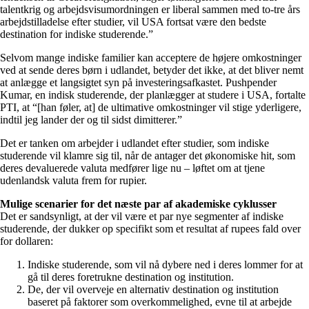
talentkrig og arbejdsvisumordningen er liberal sammen med to-tre års
arbejdstilladelse efter studier, vil USA fortsat være den bedste
destination for indiske studerende.”
Selvom mange indiske familier kan acceptere de højere omkostninger
ved at sende deres børn i udlandet, betyder det ikke, at det bliver nemt
at anlægge et langsigtet syn på investeringsafkastet. Pushpender
Kumar, en indisk studerende, der planlægger at studere i USA, fortalte
PTI, at “[han føler, at] de ultimative omkostninger vil stige yderligere,
indtil jeg lander der og til sidst dimitterer.”
Det er tanken om arbejder i udlandet efter studier, som indiske
studerende vil klamre sig til, når de antager det økonomiske hit, som
deres devaluerede valuta medfører lige nu – løftet om at tjene
udenlandsk valuta frem for rupier.
Mulige scenarier for det næste par af akademiske cyklusser
Det er sandsynligt, at der vil være et par nye segmenter af indiske
studerende, der dukker op specifikt som et resultat af rupees fald over
for dollaren:
Indiske studerende, som vil nå dybere ned i deres lommer for at
gå til deres foretrukne destination og institution.
De, der vil overveje en alternativ destination og institution
baseret på faktorer som overkommelighed, evne til at arbejde