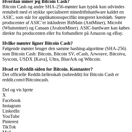
Hvordan miner jeg Bitcoin Cash?
Bitcoin Cash og andre SHA-256-mønter kan typisk kun udvindes
rentabelt med et stykke specialiseret minedriftshardware kaldet en
ASIC, som står for applikationsspecifikt integreret kredsløb. Større
producenter af ASIC’er inkluderer BitMain (AntMiner), Microbt
(Whatsminer) og Canaan (AvalonMiner). ASIC-hardware kan købes
direkte fra producenten eller fra forhandlere på Amazon og eBay.
Hvilke mønter ligner Bitcoin Cash?
Følgende mønter bruger den samme hashing-algoritme (SHA-256)
som Bitcoin Cash: Bitcoin, Bitcoin SV, eCash, Arweave, Bitcoiva,
Syscoin, USDX [Kava], Ultra, BlueArk og Wibcoin.
Hvad er Reddit-siden for Bitcoin. Kontanter?
Det officielle Reddit-fællesskab (subreddit) for Bitcoin Cash er
reddit.com/r/Bitcoincash.
Del og vis hjerte
X
Facebook
Instagram
LinkedIn
YouTube
Pinterest
TikTok