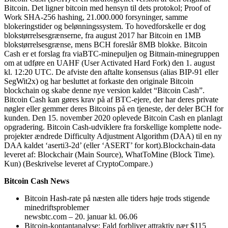
Bitcoin. Det ligner bitcoin med hensyn til dets protokol; Proof of
Work SHA-256 hashing, 21.000.000 forsyninger, samme
blokeringstider og belønningssystem. To hovedforskelle er dog
blokstørrelsesgrænserne, fra august 2017 har Bitcoin en 1MB
blokstørrelsesgrænse, mens BCH foreslår 8MB blokke. Bitcoin
Cash er et forslag fra viaBTC-minepuljen og Bitmain-minegruppen
om at udføre en UAHF (User Activated Hard Fork) den 1. august
kl. 12:20 UTC. De afviste den aftalte konsensus (alias BIP-91 eller
SegWit2x) og har besluttet at forkaste den originale Bitcoin
blockchain og skabe denne nye version kaldet “Bitcoin Cash”.
Bitcoin Cash kan gøres krav på af BTC-ejere, der har deres private
nøgler eller gemmer deres Bitcoins på en tjeneste, der deler BCH for
kunden. Den 15. november 2020 oplevede Bitcoin Cash en planlagt
opgradering. Bitcoin Cash-udviklere fra forskellige komplette node-
projekter ændrede Difficulty Adjustment Algorithm (DAA) til en ny
DAA kaldet ‘aserti3-2d’ (eller ‘ASERT’ for kort).Blockchain-data
leveret af: Blockchair (Main Source), WhatToMine (Block Time).
Kun) (Beskrivelse leveret af CryptoCompare.)
Bitcoin Cash News
Bitcoin Hash-rate på næsten alle tiders høje trods stigende
minedriftsproblemer
newsbtc.com – 20. januar kl. 06.06
Bitcoin-kontantanalyse: Fald forbliver attraktiv nær $115