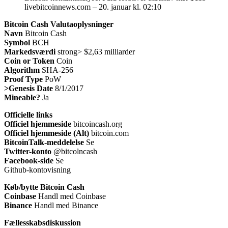
livebitcoinnews.com – 20. januar kl. 02:10
Bitcoin Cash Valutaoplysninger
Navn
Bitcoin Cash
Symbol
BCH
Markedsværdi
strong> $2,63 milliarder
Coin or Token
Coin
Algorithm
SHA-256
Proof Type
PoW
>Genesis Date
8/1/2017
Mineable?
Ja
Officielle links
Officiel hjemmeside
bitcoincash.org
Officiel hjemmeside (Alt)
bitcoin.com
BitcoinTalk-meddelelse
Se
Twitter-konto
@bitcolncash
Facebook-side
Se
Github-kontovisning
Køb/bytte Bitcoin Cash
Coinbase
Handl med Coinbase
Binance
Handl med Binance
Fællesskabsdiskussion