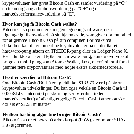
kryptovalutaer, har givet Bitcoin Cash en samlet vurdering på “C”,
en teknologi- og adoptionsvurdering på “C+” og en
markedsperformancevurdering på “E”.
Hvor kan jeg få Bitcoin Cash wallet?
Bitcoin Cash producerer sin egen tegnebogssoftware, der er
tilgængelig til download på sin hjemmeside, som giver dig mulighed
for at gemme Bitcoin Cash på din computer. For maksimal
sikkerhed kan du gemme dine kryptovalutaer på en dedikeret
hardware-pung såsom en TREZOR-pung eller en Ledger Nano X.
Hvis du ikke ønsker at købe en hardware-pung, kan du overveje at
bruge en mobil pung som Atomic Wallet, Jaxx, eller Coinomi for at
gemme flere kryptovalutaer med nogle ekstra sikkerhedsfordele.
Hvad er værdien af Bitcoin Cash?
One Bitcoin Cash (BCH) er i øjeblikket $133,79 værd på større
kryptovaluta udvekslinger. Du kan også veksle en Bitcoin Cash til
0,00581431 bitcoin(s) på større børser. Værdien (eller
markedsværdien) af alle tilgængelige Bitcoin Cash i amerikanske
dollars er $2,58 milliarder.
Hvilken hashing-algoritme bruger Bitcoin Cash?
Bitcoin Cash er et bevis på arbejdsmønt (PoW), der bruger SHA-
256-algoritmen.