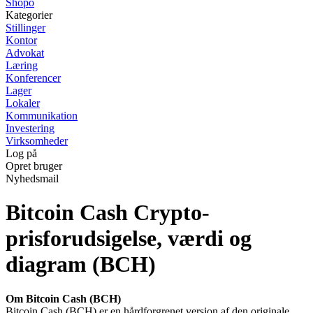
Shopo
Kategorier
Stillinger
Kontor
Advokat
Læring
Konferencer
Lager
Lokaler
Kommunikation
Investering
Virksomheder
Log på
Opret bruger
Nyhedsmail
Bitcoin Cash Crypto-
prisforudsigelse, værdi og
diagram (BCH)
Om Bitcoin Cash (BCH)
Bitcoin Cash (BCH) er en hårdforgrenet version af den originale